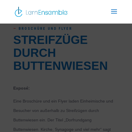
—
BROSCHÜRE UND FLYER
STREIFZÜGE
DURCH
BUTTENWIESEN
Exposé:
Eine Broschüre und ein Flyer laden Einheimische und
Besucher von außerhalb zu Streifzügen durch
Buttenwiesen ein. Der Titel „Dorfrundgang
Buttenwiesen. Kirche, Synagoge und viel mehr“ sagt